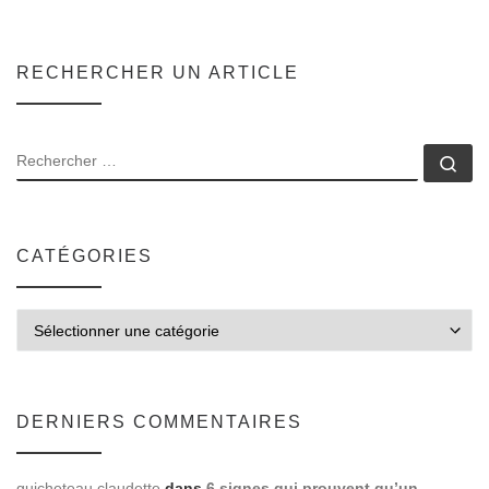
RECHERCHER UN ARTICLE
SEARCH
Rec
CATÉGORIES
Catégories
DERNIERS COMMENTAIRES
guicheteau claudette
dans
6 signes qui prouvent qu’un