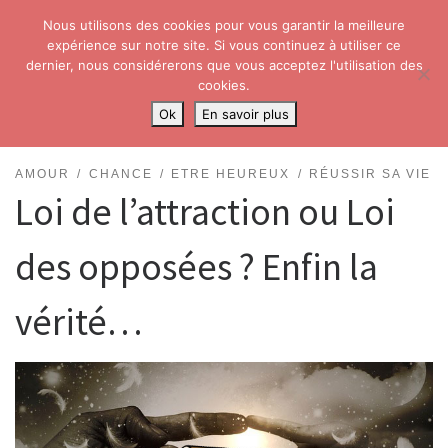
Nous utilisons des cookies pour vous garantir la meilleure
Skip to content
Search
expérience sur notre site. Si vous continuez à utiliser ce
Me
dernier, nous considérerons que vous acceptez l'utilisation des
cookies.
Accueil
»
Développement personnel
»
Amour
»
Loi de l’attraction ou
Ok
En savoir plus
Loi des opposées ? Enfin la vérité…
AMOUR
CHANCE
ETRE HEUREUX
RÉUSSIR SA VIE
Loi de l’attraction ou Loi
des opposées ? Enfin la
vérité…