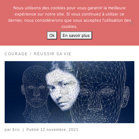
Nous utilisons des cookies pour vous garantir la meilleure
Skip to content
Search
expérience sur notre site. Si vous continuez à utiliser ce
Me
dernier, nous considérerons que vous acceptez l'utilisation des
cookies.
Accueil
»
Développement personnel
»
Courage
»
Sortez du déni en
Ok
En savoir plus
Élevant votre Conscience…
COURAGE
RÉUSSIR SA VIE
par
Eric
|
Publié
12 novembre, 2021