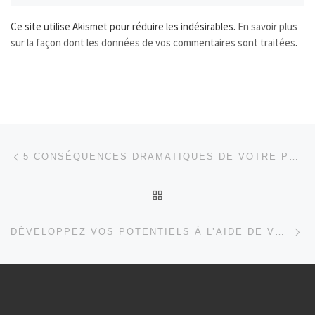
Ce site utilise Akismet pour réduire les indésirables.
En savoir plus
sur la façon dont les données de vos commentaires sont traitées
.
Parcourir les articles
Article précédent
5 CONSÉQUENCES DRAMATIQUES DE VOTRE PHOBIE SOCIALE DANS VOTRE VIE
RETOUR À LA LISTE DES
Ar
DÉVELOPPEZ VOS POTENTIELS À L’AIDE DE VOTRE BIORYTHME…