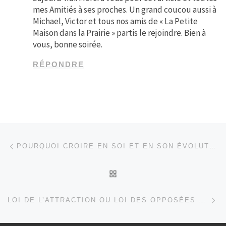
mes Amitiés à ses proches. Un grand coucou aussi à
Michael, Victor et tous nos amis de « La Petite
Maison dans la Prairie » partis le rejoindre. Bien à
vous, bonne soirée.
RÉPONDRE
Parcourir les articles
Article précédent
POURQUOI CROIRE EN SOI ET EN SON ÉVOLUTION SPIRITUELLE ?
RETOUR À LA LISTE DES
Ar
LOI DE L’ATTRACTION OU LOI DES OPPOSÉES ? ENFIN LA VÉRITÉ…