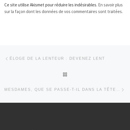
Ce site utilise Akismet pour réduire les indésirables.
En savoir plus
sur la façon dont les données de vos commentaires sont traitées
.
Parcourir les articles
Article précédent
ÉLOGE DE LA LENTEUR : DEVENEZ LENT
RETOUR À LA LISTE DES
Ar
MESDAMES, QUE SE PASSE-T-IL DANS LA TÊTE D’UN HOMME…