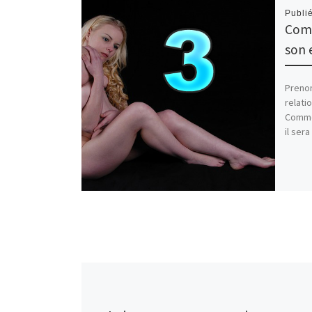
Publi
Comm
son 
Prenon
relati
Comme 
il ser