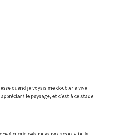
tesse quand je voyais me doubler à vive
 appréciant le paysage, et c’est à ce stade
e à surgir, cela ne va pas assez vite, la