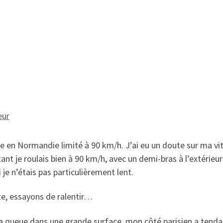
le en Normandie limité à 90 km/h. J’ai eu un doute sur ma vi
ant je roulais bien à 90 km/h, avec un demi-bras à l’extérieur
 je n’étais pas particulièrement lent.
te, essayons de ralentir…
a queue dans une grande surface, mon côté parisien a tendanc