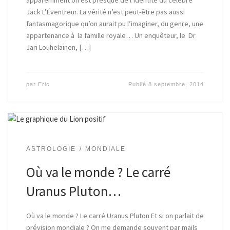
apparemment on est presque de l’identité du célèbre
Jack L’Éventreur. La vérité n’est peut-être pas aussi
fantasmagorique qu’on aurait pu l’imaginer, du genre, une
appartenance à la famille royale… Un enquêteur, le Dr
Jari Louhelainen, […]
par
Eric
Publié
8 septembre, 2014
ASTROLOGIE
MONDIALE
Où va le monde ? Le carré
Uranus Pluton…
Où va le monde ? Le carré Uranus Pluton Et si on parlait de
prévision mondiale ? On me demande souvent par mails