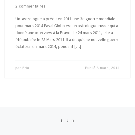
2 commentaires
Un astrologue a prédit en 2011 une 3e guerre mondiale
pour mars 2014 Paval Globa est un astrologue russe qui a
donné une interview à la Pravda le 24 mars 2011, elle a
été publiée le 25 Mars 2011. Il a dit qu’une nouvelle guerre
éclatera en mars 2014, pendant […]
par
Eric
Publié
3 mars, 2014
Posts navigation
1
2
3
Ar