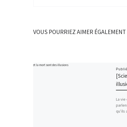
VOUS POURRIEZ AIMER ÉGALEMENT
Publi
[Sci
illus
La vie
parlen
qu’ils