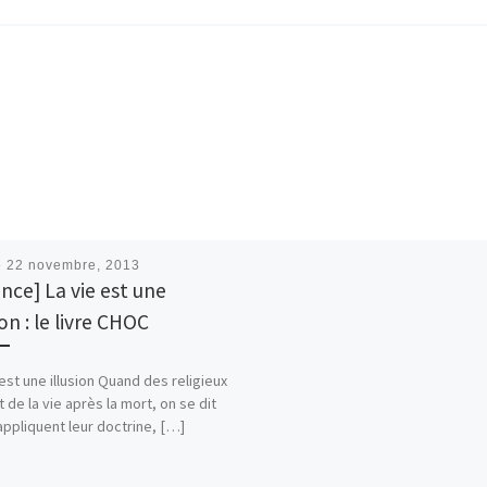
é
22 novembre, 2013
ence] La vie est une
ion : le livre CHOC
 est une illusion Quand des religieux
t de la vie après la mort, on se dit
 appliquent leur doctrine, […]