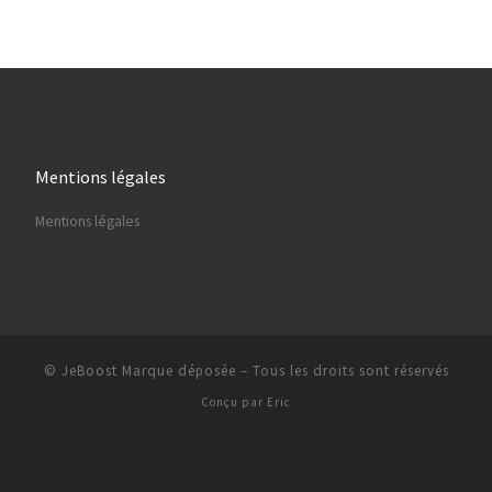
Mentions légales
Mentions légales
© JeBoost Marque déposée
–
Tous les droits sont réservés
Conçu par
Eric