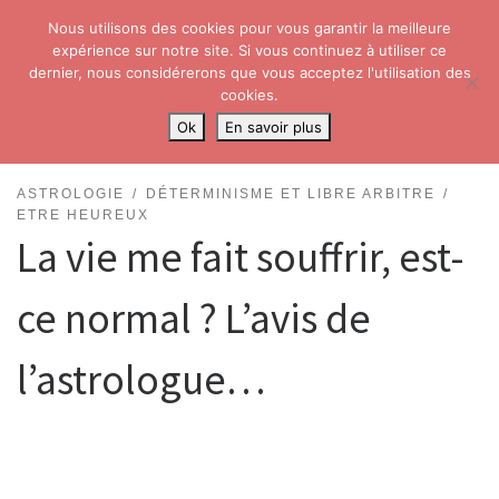
Nous utilisons des cookies pour vous garantir la meilleure
Skip to content
Search
expérience sur notre site. Si vous continuez à utiliser ce
Me
dernier, nous considérerons que vous acceptez l'utilisation des
cookies.
Accueil
»
Astrologie
»
La vie me fait souffrir, est-ce normal ? L’avis de
Ok
En savoir plus
l’astrologue…
ASTROLOGIE
DÉTERMINISME ET LIBRE ARBITRE
ETRE HEUREUX
La vie me fait souffrir, est-
ce normal ? L’avis de
l’astrologue…