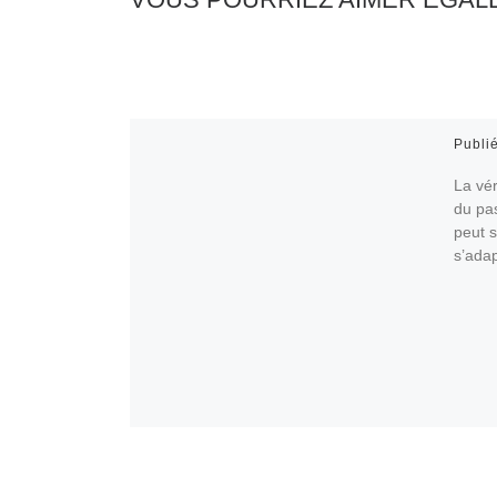
Publi
La vér
du pas
peut s
s’ada