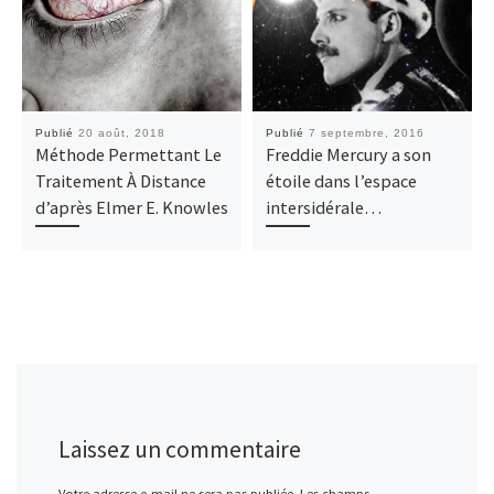
Publié
20 août, 2018
Publié
7 septembre, 2016
Méthode Permettant Le
Freddie Mercury a son
Traitement À Distance
étoile dans l’espace
d’après Elmer E. Knowles
intersidérale…
Laissez un commentaire
Votre adresse e-mail ne sera pas publiée.
Les champs