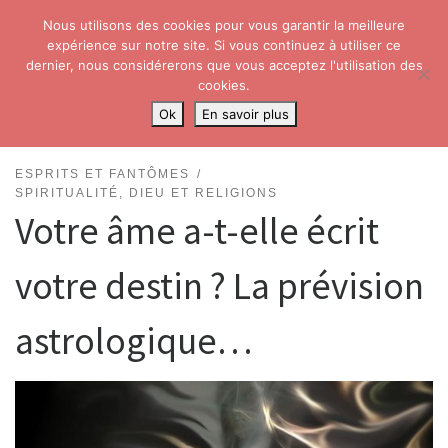
Nous utilisons des cookies pour vous garantir la meilleure
Skip to content
Search
expérience sur notre site. Si vous continuez à utiliser ce
Me
dernier, nous considérerons que vous acceptez l'utilisation des
cookies.
Accueil
»
Paranormal
»
Esprits et fantômes
»
Votre âme a-t-elle écrit
Ok
En savoir plus
votre destin ? La prévision astrologique…
ESPRITS ET FANTÔMES
SPIRITUALITÉ, DIEU ET RELIGIONS
Votre âme a-t-elle écrit
votre destin ? La prévision
astrologique…