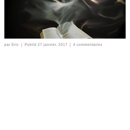
par
Eric
|
Publié
27 janvier, 2017
|
4 commentaires