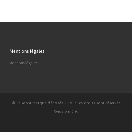
Mentions légales
Mentions légales
© JeBoost Marque déposée
–
Tous les droits sont réservés
Conçu par
Eric