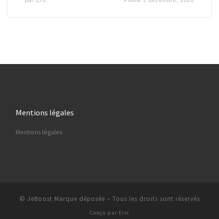
par
Eric
Publié
2 décembre, 2020
Mentions légales
Mentions légales
© JeBoost Marque déposée
–
Tous les droits sont réservés
Conçu par
Eric