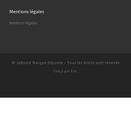
Mentions légales
Mentions légales
© JeBoost Marque déposée
–
Tous les droits sont réservés
Conçu par
Eric