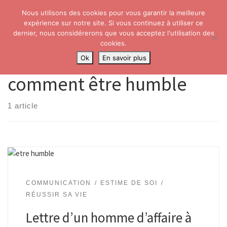
Nous utilisons des cookies pour vous garantir la meilleure
Skip to content
Search
expérience sur notre site. Si vous continuez à utiliser ce
Me
dernier, nous considérerons que vous acceptez l'utilisation des
cookies.
Accueil
»
comment être humble
Ok
En savoir plus
comment être humble
1 article
COMMUNICATION
ESTIME DE SOI
RÉUSSIR SA VIE
Lettre d’un homme d’affaire à