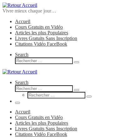
Skip
to
Vivre mieux chaque jour…
content
Accueil
Cours Gratuits en Vidéo
Articles les plus Populaires
Livres Gratuits Sans Inscription
Citations Vidéo FaceBook
Search
Search
Rechercher
…
Search
Search
Rechercher
Search
…
Rechercher
…
Menu
Accueil
Cours Gratuits en Vidéo
Articles les plus Populaires
Livres Gratuits Sans Inscription
Citations Vidéo FaceBook