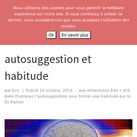
Nous utilisons des cookies pour vous garantir la meilleure
Skip to content
Search
expérience sur notre site. Si vous continuez à utiliser ce
Me
dernier, nous considérerons que vous acceptez l'utilisation des
cookies.
Accueil
»
Pratiquez l’autosuggestion pour former une habitude par le
Ok
En savoir plus
Dr Parkyn
»
autosuggestion et habitude
autosuggestion et
habitude
par
Eric
|
Publié
18 octobre, 2018
-
aux dimensions
640 × 426
dans
Pratiquez l’autosuggestion pour former une habitude par le
Dr Parkyn
Navigation dans les images