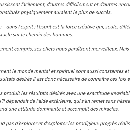
ussissent facilement, d’autres difficilement et d’autres enc
nstitués physiquement auraient le plus de succès.
ans l’esprit ; l’esprit est la force créative qui, seule, différ
stacle sur le chemin des hommes.
ement compris, ses effets nous paraîtront merveilleux. Mais
nent le monde mental et spirituel sont aussi constantes et in
sultats désirés il est donc nécessaire de connaître ces lois e
 produit les résultats désirés avec une exactitude invariabl
u’il dépendait de l’aide extérieure, qui s’en remet sans hésit
end une attitude dominante et accomplit des miracles.
end pas d’explorer et d’exploiter les prodigieux progrès réalis