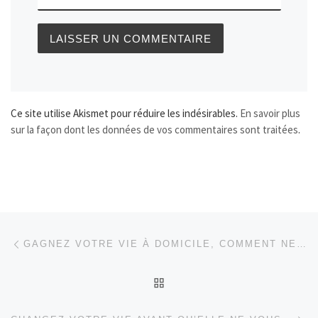
Ce site utilise Akismet pour réduire les indésirables.
En savoir plus
sur la façon dont les données de vos commentaires sont traitées
.
Parcourir les articles
Article précédent
GAGNEZ VOTRE VIE À DOMICILE, COMMENT NE PAS SE DÉCOURAGER…
RETOUR À LA LISTE DES
Ar