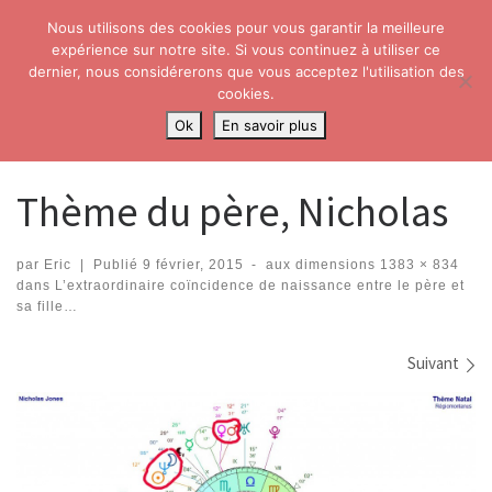
Nous utilisons des cookies pour vous garantir la meilleure
Skip to content
Search
expérience sur notre site. Si vous continuez à utiliser ce
Me
dernier, nous considérerons que vous acceptez l'utilisation des
cookies.
Accueil
»
L’extraordinaire coïncidence de naissance entre le père et
Ok
En savoir plus
sa fille…
»
Thème du père, Nicholas
Thème du père, Nicholas
par
Eric
|
Publié
9 février, 2015
-
aux dimensions
1383 × 834
dans
L’extraordinaire coïncidence de naissance entre le père et
sa fille…
Navigation dans les images
Suivant