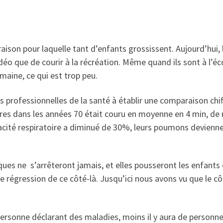
 raison pour laquelle tant d’enfants grossissent. Aujourd’hui
vidéo que de courir à la récréation. Même quand ils sont à l’é
maine, ce qui est trop peu.
 professionnelles de la santé à établir une comparaison chif
es dans les années 70 était couru en moyenne en 4 min, de n
apacité respiratoire a diminué de 30%, leurs poumons devien
iques ne s’arrêteront jamais, et elles pousseront les enfants
ne régression de ce côté-là. Jusqu’ici nous avons vu que le cô
 personne déclarant des maladies, moins il y aura de personn