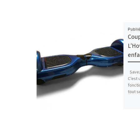
Publi
Coup
L’Ho
enfa
Savez-
C’est 
foncti
tout s