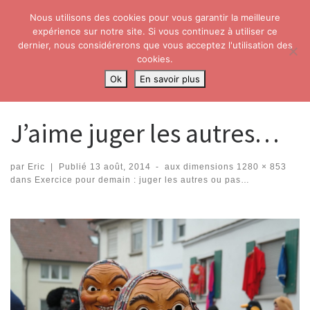
Nous utilisons des cookies pour vous garantir la meilleure
Skip to content
Search
expérience sur notre site. Si vous continuez à utiliser ce
Me
dernier, nous considérerons que vous acceptez l'utilisation des
cookies.
Accueil
»
Exercice pour demain : juger les autres ou pas…
»
J’aime
Ok
En savoir plus
juger les autres…
J’aime juger les autres…
par
Eric
|
Publié
13 août, 2014
-
aux dimensions
1280 × 853
dans
Exercice pour demain : juger les autres ou pas…
Navigation dans les images