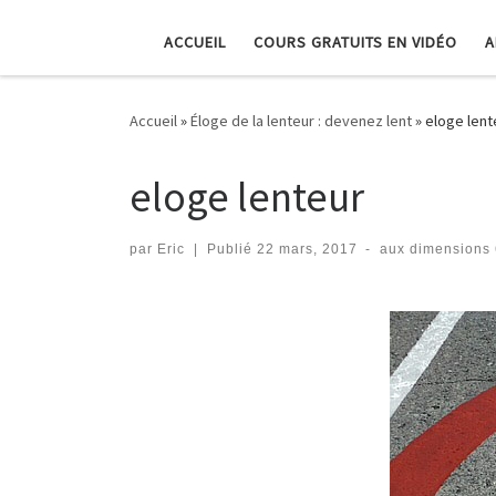
ACCUEIL
COURS GRATUITS EN VIDÉO
A
Accueil
»
Éloge de la lenteur : devenez lent
»
eloge lent
eloge lenteur
par
Eric
|
Publié
22 mars, 2017
-
aux dimensions
Navigation dans les imag