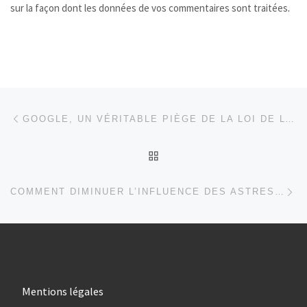
sur la façon dont les données de vos commentaires sont traitées
.
Parcourir les articles
Article précédent
GOOGLE, UN VÉRITABLE PIÈGE DE LA LOI DE L’ATTRACTION…
RETOUR À LA LISTE DES
Ar
COMMENT DIMINUER L’INFLUENCE DES ASTRES DANS VOTRE VIE?
Mentions légales