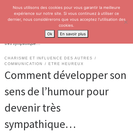
Nous utilisons des cookies pour vous garantir la meilleure
Skip to content
Search
expérience sur notre site. Si vous continuez à utiliser ce
Me
dernier, nous considérerons que vous acceptez l'utilisation des
cookies.
Accueil
»
Développement personnel
»
Charisme et influence des
Ok
En savoir plus
autres
»
Comment développer son sens de l’humour pour devenir
très sympathique…
CHARISME ET INFLUENCE DES AUTRES
COMMUNICATION
ETRE HEUREUX
Comment développer son
sens de l’humour pour
devenir très
sympathique…