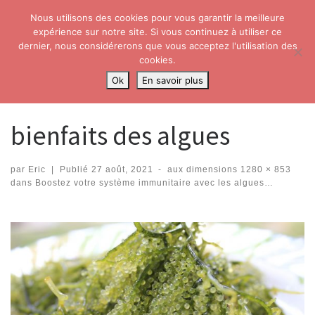
Nous utilisons des cookies pour vous garantir la meilleure
Skip to content
Search
expérience sur notre site. Si vous continuez à utiliser ce
Me
dernier, nous considérerons que vous acceptez l'utilisation des
cookies.
Accueil
»
Boostez votre système immunitaire avec les algues…
»
Ok
En savoir plus
bienfaits des algues
bienfaits des algues
par
Eric
|
Publié
27 août, 2021
-
aux dimensions
1280 × 853
dans
Boostez votre système immunitaire avec les algues…
Navigation dans les images