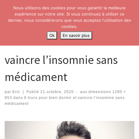
Nous utilisons des cookies pour vous garantir la meilleure
Skip to content
Search
expérience sur notre site. Si vous continuez à utiliser ce
Me
dernier, nous considérerons que vous acceptez l'utilisation des
cookies.
Accueil
»
6 trucs pour bien dormir et vaincre l’insomnie sans
Ok
En savoir plus
médicament
»
vaincre l’insomnie sans médicament
vaincre l’insomnie sans
médicament
par
Eric
|
Publié
21 octobre, 2020
-
aux dimensions
1280 ×
853
dans
6 trucs pour bien dormir et vaincre l’insomnie sans
médicament
Navigation dans les images