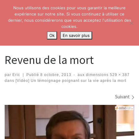
Nous utilisons des cookies pour vous garantir la meilleure
Skip to content
Search
expérience sur notre site. Si vous continuez à utiliser ce
Me
dernier, nous considérerons que vous acceptez l'utilisation des
cookies.
Accueil
»
[Vidéo] Un témoignage poignant sur la vie après la mort
»
Ok
En savoir plus
Revenu de la mort
Revenu de la mort
par
Eric
|
Publié
8 octobre, 2013
-
aux dimensions
529 × 387
dans
[Vidéo] Un témoignage poignant sur la vie après la mort
Navigation dans les images
Suivant