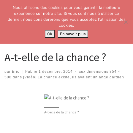
Nous utilisons des cookies pour vous garantir la meilleure
Skip to content
Search
expérience sur notre site. Si vous continuez à utiliser ce
Me
dernier, nous considérerons que vous acceptez l'utilisation des
cookies.
Accueil
»
[Vidéo] La chance existe, ils avaient un ange gardien
»
A-t-
Ok
En savoir plus
elle de la chance ?
A-t-elle de la chance ?
par
Eric
|
Publié
1 décembre, 2014
-
aux dimensions
854 ×
508
dans
[Vidéo] La chance existe, ils avaient un ange gardien
Navigation dans les images
A-t-elle de la chance ?