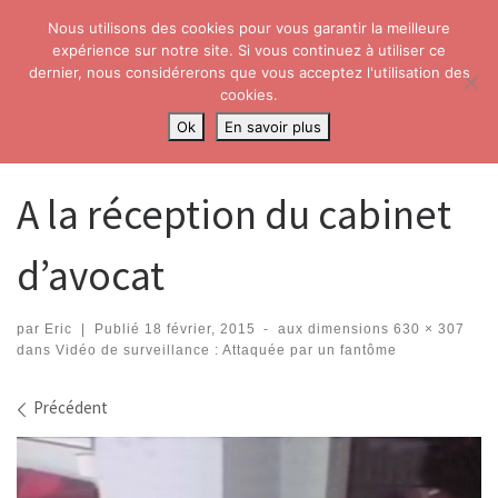
Nous utilisons des cookies pour vous garantir la meilleure
Skip to content
Search
expérience sur notre site. Si vous continuez à utiliser ce
Me
dernier, nous considérerons que vous acceptez l'utilisation des
cookies.
Accueil
»
Vidéo de surveillance : Attaquée par un fantôme
»
A la
Ok
En savoir plus
réception du cabinet d’avocat
A la réception du cabinet
d’avocat
par
Eric
|
Publié
18 février, 2015
-
aux dimensions
630 × 307
dans
Vidéo de surveillance : Attaquée par un fantôme
Navigation dans les images
Précédent