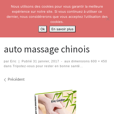
Nous utilisons des cookies pour vous garantir la meilleure
Skip to content
Search
expérience sur notre site. Si vous continuez à utiliser ce
Me
dernier, nous considérerons que vous acceptez l'utilisation des
cookies.
Accueil
»
Tripotez-vous pour rester en bonne santé…
»
auto massage
Ok
En savoir plus
chinois
auto massage chinois
par
Eric
|
Publié
31 janvier, 2017
-
aux dimensions
600 × 450
dans
Tripotez-vous pour rester en bonne santé…
Navigation dans les images
Précédent