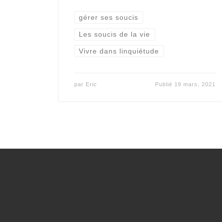
gérer ses soucis
Les soucis de la vie
Vivre dans linquiétude
par
Eric
Publié
19 mars, 2021