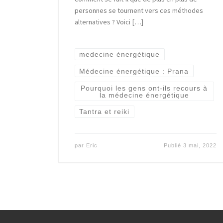
personnes se tournent vers ces méthodes
alternatives ? Voici […]
medecine énergétique
Médecine énergétique : Prana
Pourquoi les gens ont-ils recours à
la médecine énergétique
Tantra et reiki
par
Eric
Publié
3 mai, 2022