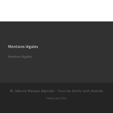
Mentions légales
Mentions légales
© JeBoost Marque déposée
–
Tous les droits sont réservés
Conçu par
Eric