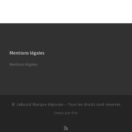
Mentions légales
Mentions légales
© JeBoost Marque déposée
–
Tous les droits sont réservés
Conçu par
Eric