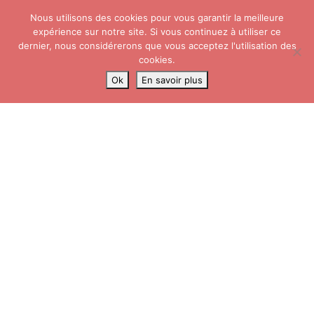
Nous utilisons des cookies pour vous garantir la meilleure
Skip to content
Search
expérience sur notre site. Si vous continuez à utiliser ce
Me
dernier, nous considérerons que vous acceptez l'utilisation des
cookies.
Accueil
»
Récente découverte de photos de fantômes…
»
Photo
Ok
En savoir plus
fantôme n°1