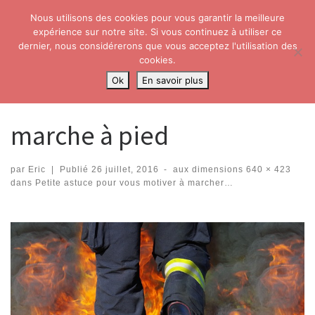
Nous utilisons des cookies pour vous garantir la meilleure
Skip to content
Search
expérience sur notre site. Si vous continuez à utiliser ce
Me
dernier, nous considérerons que vous acceptez l'utilisation des
cookies.
Accueil
»
Petite astuce pour vous motiver à marcher…
»
marche à
Ok
En savoir plus
pied
marche à pied
par
Eric
|
Publié
26 juillet, 2016
-
aux dimensions
640 × 423
dans
Petite astuce pour vous motiver à marcher…
Navigation dans les images