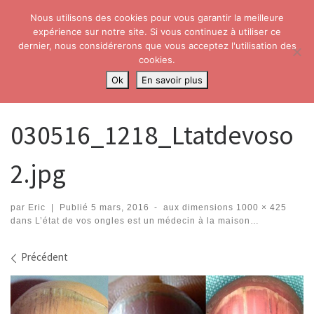
Nous utilisons des cookies pour vous garantir la meilleure
Skip to content
Search
expérience sur notre site. Si vous continuez à utiliser ce
Me
dernier, nous considérerons que vous acceptez l'utilisation des
cookies.
Accueil
»
L’état de vos ongles est un médecin à la maison…
»
Ok
En savoir plus
030516_1218_Ltatdevoso2.jpg
030516_1218_Ltatdevoso
2.jpg
par
Eric
|
Publié
5 mars, 2016
-
aux dimensions
1000 × 425
dans
L’état de vos ongles est un médecin à la maison…
Navigation dans les images
Précédent