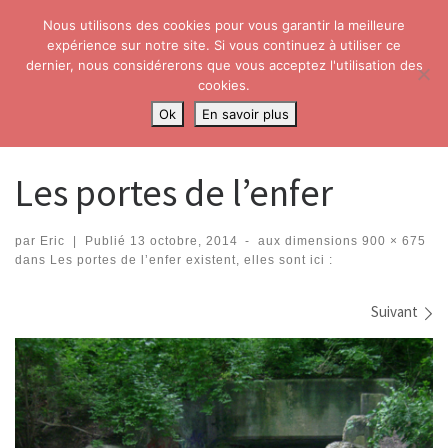
Nous utilisons des cookies pour vous garantir la meilleure
Skip to content
Search
expérience sur notre site. Si vous continuez à utiliser ce
Me
dernier, nous considérerons que vous acceptez l'utilisation des
cookies.
Accueil
»
Les portes de l’enfer existent, elles sont ici :
»
Les portes de
Ok
En savoir plus
l’enfer
Les portes de l’enfer
par
Eric
|
Publié
13 octobre, 2014
-
aux dimensions
900 × 675
dans
Les portes de l’enfer existent, elles sont ici :
Navigation dans les images
Suivant