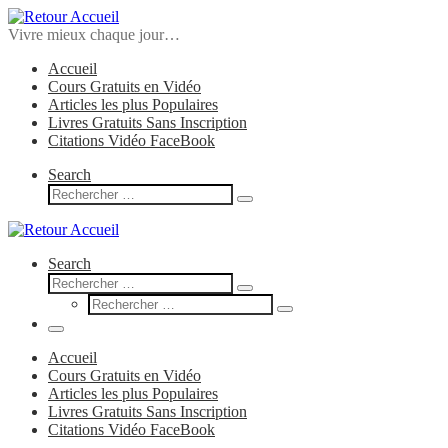
Skip
to
Vivre mieux chaque jour…
content
Accueil
Cours Gratuits en Vidéo
Articles les plus Populaires
Livres Gratuits Sans Inscription
Citations Vidéo FaceBook
Search
Search
Rechercher
…
Search
Search
Rechercher
Search
…
Rechercher
…
Menu
Accueil
Cours Gratuits en Vidéo
Articles les plus Populaires
Livres Gratuits Sans Inscription
Citations Vidéo FaceBook