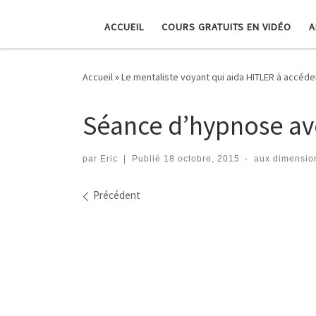
ACCUEIL
COURS GRATUITS EN VIDÉO
A
Accueil
»
Le mentaliste voyant qui aida HITLER à accéde
Séance d’hypnose a
par
Eric
|
Publié
18 octobre, 2015
-
aux dimensio
Navigation dans les imag
Précédent