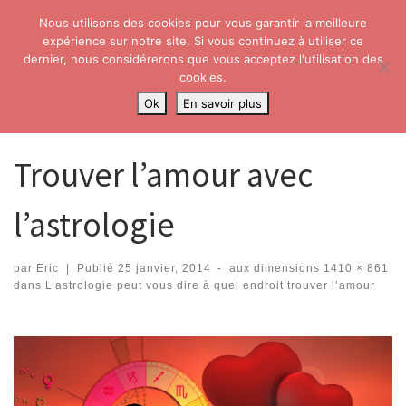
Nous utilisons des cookies pour vous garantir la meilleure
Skip to content
Search
expérience sur notre site. Si vous continuez à utiliser ce
Me
dernier, nous considérerons que vous acceptez l'utilisation des
cookies.
Accueil
»
L’astrologie peut vous dire à quel endroit trouver l’amour
»
Ok
En savoir plus
Trouver l’amour avec l’astrologie
Trouver l’amour avec
l’astrologie
par
Eric
|
Publié
25 janvier, 2014
-
aux dimensions
1410 × 861
dans
L’astrologie peut vous dire à quel endroit trouver l’amour
Navigation dans les images