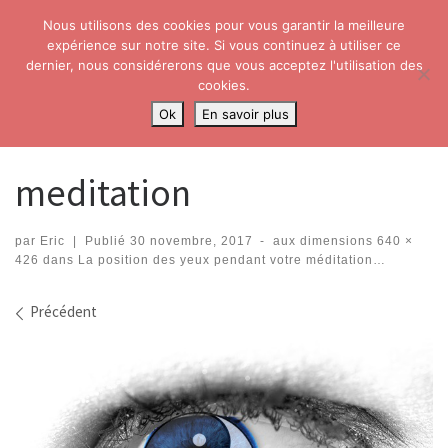
Nous utilisons des cookies pour vous garantir la meilleure
Skip to content
Search
expérience sur notre site. Si vous continuez à utiliser ce
Me
dernier, nous considérerons que vous acceptez l'utilisation des
cookies.
Accueil
»
La position des yeux pendant votre méditation…
»
Ok
En savoir plus
meditation
meditation
par
Eric
|
Publié
30 novembre, 2017
-
aux dimensions
640 ×
426
dans
La position des yeux pendant votre méditation…
Navigation dans les images
Précédent