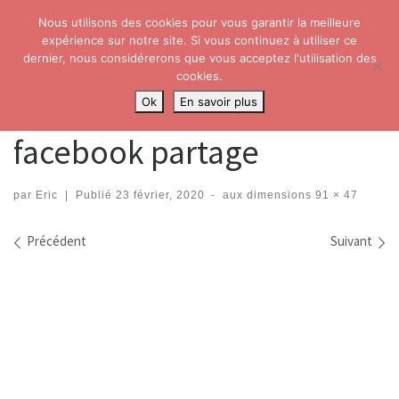
Nous utilisons des cookies pour vous garantir la meilleure
Skip to content
Search
expérience sur notre site. Si vous continuez à utiliser ce
Me
dernier, nous considérerons que vous acceptez l'utilisation des
cookies.
Accueil
»
facebook partage
Ok
En savoir plus
facebook partage
par
Eric
|
Publié
23 février, 2020
-
aux dimensions
91 × 47
Navigation dans les images
Précédent
Suivant