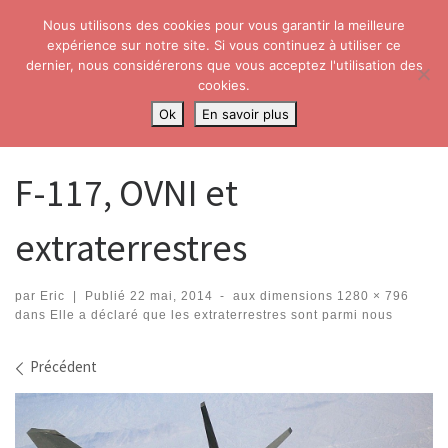
Nous utilisons des cookies pour vous garantir la meilleure
Skip to content
Search
expérience sur notre site. Si vous continuez à utiliser ce
Me
dernier, nous considérerons que vous acceptez l'utilisation des
cookies.
Accueil
»
Elle a déclaré que les extraterrestres sont parmi nous
»
F-
Ok
En savoir plus
117, OVNI et extraterrestres
F-117, OVNI et
extraterrestres
par
Eric
|
Publié
22 mai, 2014
-
aux dimensions
1280 × 796
dans
Elle a déclaré que les extraterrestres sont parmi nous
Navigation dans les images
Précédent