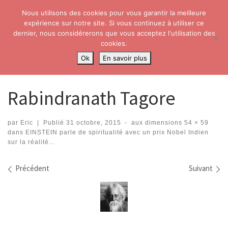
Nous utilisons des cookies pour vous garantir la meilleure
Skip to content
Search
expérience sur notre site. Si vous continuez à utiliser ce
Me
dernier, nous considérerons que vous acceptez l'utilisation des
cookies.
Accueil
»
EINSTEIN parle de spiritualité avec un prix Nobel Indien sur la
Ok
En savoir plus
réalité…
»
Rabindranath Tagore
Rabindranath Tagore
par
Eric
|
Publié
31 octobre, 2015
-
aux dimensions
54 × 59
dans
EINSTEIN parle de spiritualité avec un prix Nobel Indien
sur la réalité…
Navigation dans les images
Précédent
Suivant