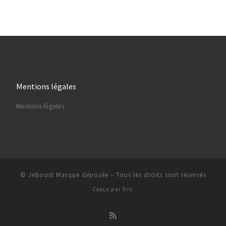
Mentions légales
Mentions légales
© JeBoost Marque déposée
–
Tous les droits sont réservés
Conçu par
Eric