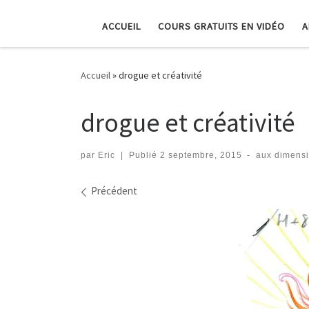
ACCUEIL
COURS GRATUITS EN VIDÉO
A
Accueil
»
drogue et créativité
drogue et créativité
par
Eric
|
Publié
2 septembre, 2015
-
aux dimens
Navigation dans les imag
Précédent