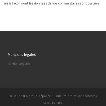
sur la façon dont les données de vos commentaires sont traitées
.
Mentions légales
Mentions légales
© JeBoost Marque déposée
–
Tous les droits sont réservés
Conçu par
Eric