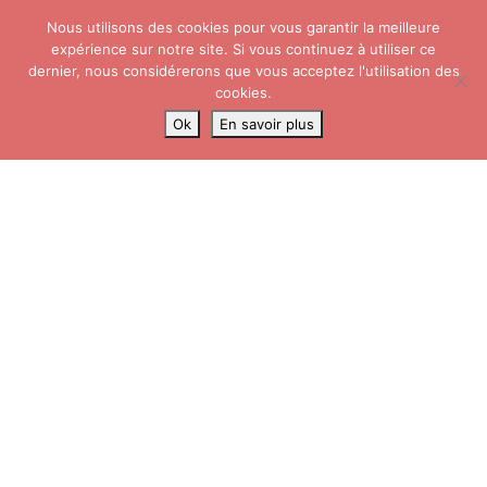
Nous utilisons des cookies pour vous garantir la meilleure
Skip to content
Search
expérience sur notre site. Si vous continuez à utiliser ce
Me
dernier, nous considérerons que vous acceptez l'utilisation des
cookies.
Accueil
»
Cours Gratuits en Vidéo
»
image
Ok
En savoir plus